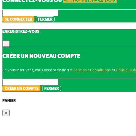
CONNECTEZ-VOUS OU
ENREGISTREZ-VOUS
SE CONNECTER
FERMER
ENREGISTREZ-VOUS
×
CRÉER UN NOUVEAU COMPTE
En vous inscrivant, vous acceptez notre
Termes et conditions
et
Politique d
CRÉER UN COMPTE
FERMER
PANIER
×